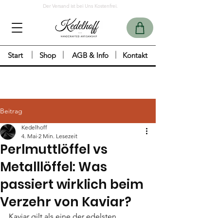
Der Versand ist bei Uns Kostenfrei.
Start
Shop
AGB & Info
Kontakt
Beitrag
Kedelhoff
4. Mai
2 Min. Lesezeit
Perlmuttlöffel vs
Metalllöffel: Was
passiert wirklich beim
Verzehr von Kaviar?
Kaviar gilt als eine der edelsten 