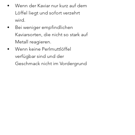
Wenn der Kaviar nur kurz auf dem 
Löffel liegt und sofort verzehrt 
wird.
Bei weniger empfindlichen 
Kaviarsorten, die nicht so stark auf 
Metall reagieren.
Wenn keine Perlmuttlöffel 
verfügbar sind und der 
Geschmack nicht im Vordergrund 
steht.
Dennoch bleibt die Empfehlung, für 
den besten Geschmack auf 
Perlmuttlöffel zurückzugreifen.