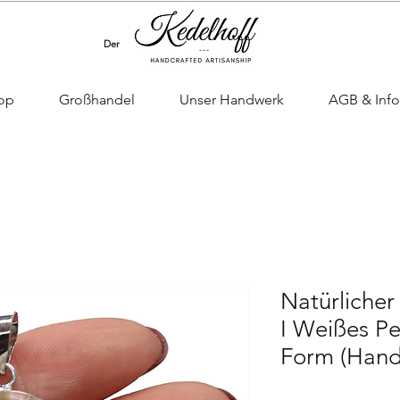
AGB & Info
Kontakt
Shop
Start
Der Versand ist bei Uns Kostenfrei.
op
Großhandel
Unser Handwerk
AGB & Info
Natürliche
I Weißes Pe
Form (Hand