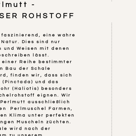
rlmutt -
SER ROHSTOFF
faszinierend, eine wahre
 Natur. Dies sind nur
en und Weisen mit denen
eschreiben lässt.
 einer Reihe bestimmter
en Bau der Schale
rd, finden wir, dass sich
 (Pinctada) und das
hr (Haliotis) besonders
chelrohstoff eignen. Wir
Perlmutt ausschließlich
en Perlmuschel Farmen,
en Klima unter perfekten
ngen Muscheln züchten.
ale wird nach der
am zu unserem