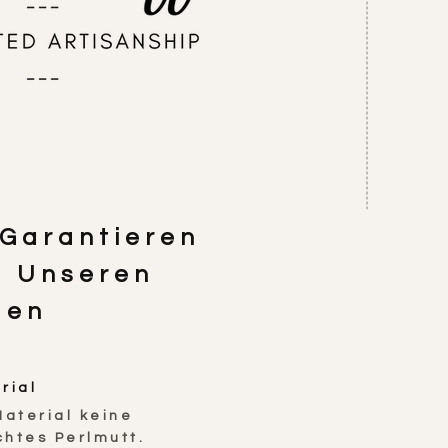
Garantieren
- Unseren
den
rial
aterial keine
chtes Perlmutt.