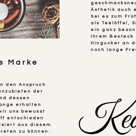
geschmacksneu
Ästhetik auch e
Sei es zum Frü
als Teelöffel, 
ein ganz beson
Ihrem Besteck 
Hingucker an d
noch lange Fr
ls Marke
en den Anspruch
anzubieten der
und dessen
lange erhalten
wir uns bewusst
off entschieden
isiert aus diesem
bieten zu können.