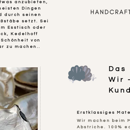
etwas anzubieten,
meisten Dingen
d durch seinen
ßstäbe setzt. Sei
em Esstisch oder
ck, Kedelhoff
 Schönheit von
bar zu machen..
Das 
Wir 
Kun
Erstklassiges Mate
Wir machen beim M
Abstriche. 100% e