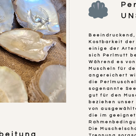
Pe
UN
Beeindruckend, 
Kostbarkeit der
einige der Art
sich Perlmutt b
Während es von
Muscheln für d
angereichert wi
die Perlmuschel
sogenannte Seeo
gut für den Mus
beziehen unser 
von ausgewählt
die im geeignet
Rahmenbedingu
Die Muschelsch
beitung
Trennung sorgs