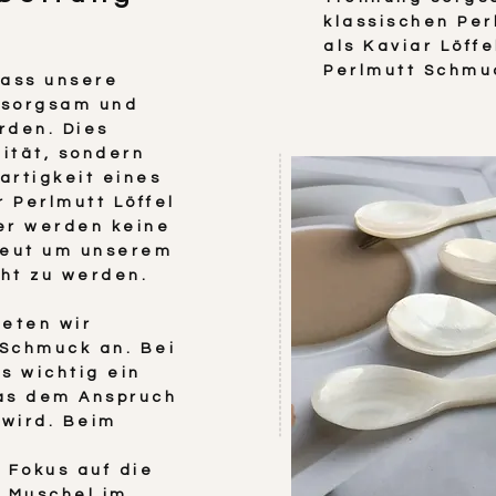
klassischen Per
als Kaviar Löff
Perlmutt Schmuc
dass unsere
l sorgsam und
rden. Dies
lität, sondern
gartigkeit eines
r Perlmutt Löffel
ier werden keine
heut um unserem
ht zu werden.
ieten wir
 Schmuck an. Bei
s wichtig ein
das dem Anspruch
wird. Beim
 Fokus auf die
r Muschel im