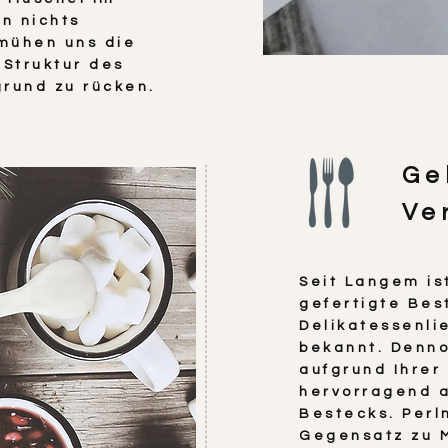
n nichts
mühen uns die
Struktur des
grund zu rücken.
Ge
Ve
Seit Langem is
gefertigte Bes
Delikatessenli
bekannt. Denno
aufgrund Ihrer
hervorragend a
Bestecks. Perlm
Gegensatz zu M